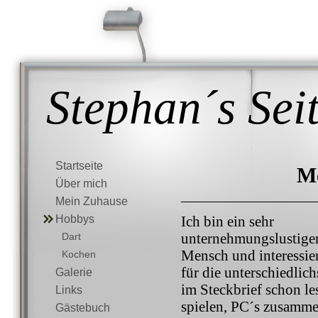
Stephan´s Sei
Startseite
M
Über mich
Mein Zuhause
Hobbys
Ich bin ein sehr
unternehmungslustige
Dart
Mensch und interessie
Kochen
für die unterschiedlic
Galerie
im Steckbrief schon le
Links
spielen, PC´s zusamme
Gästebuch